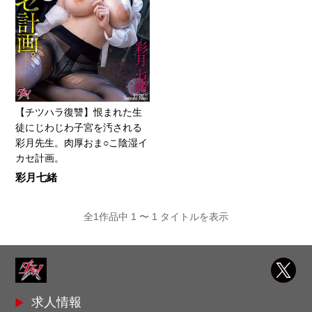
【チツハラ復讐】恨まれた生
徒にじわじわ子宮を汚される
彩月先生。肉厚おま○こ陰湿イ
カセ計画。
彩月七緒
全1作品中 1 〜 1 タイトルを表示
求人情報