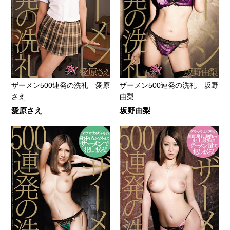
ザーメン500連発の洗礼 愛原
ザーメン500連発の洗礼 坂野
さえ
由梨
愛原さえ
坂野由梨